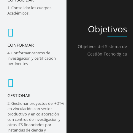
1. Consolidar los cuerpos
Académicos.
Obje
tivos
CONFORMAR
Objetivos del Sistema de
4. Conformar centros de
Gestión Tecnológica
investigación y certificación
pertinentes
GESTIONAR
2. Gestionar proyectos de i+DT+i
en vinculación con sector
productivo y en colaboración
con centros de investigación y
otras IES financiados por
instancias de ciencia y